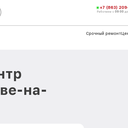
+7 (863) 209
Работаем с
09:00
д
Срочный ремонт
Це
нтр
ове-на-