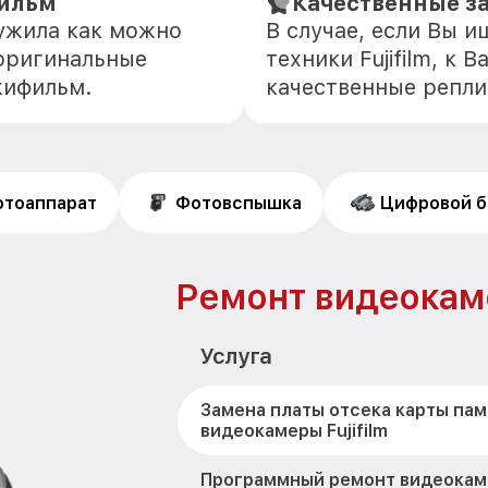
ильм
Качественные з
лужила как можно
В случае, если Вы 
оригинальные
техники Fujifilm, к
жифильм.
качественные репли
тоаппарат
Фотовспышка
Цифровой б
Ремонт видеокамер
Услуга
Замена платы отсека карты пам
видеокамеры Fujifilm
Программный ремонт видеокамер