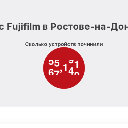
Замена кнопки включения вид
Fujifilm
Замена шлейфа фокусировки в
 Fujifilm в Ростове-на-До
Fujifilm
Сколько устройств починили
6
1
0
0
0
,