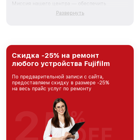
Миссия нашего центра — обеспечить
качественный и доступный ремонт для
Развернуть
каждого пользователя продукции Fujifilm, вне
зависимости от сложности поломки. Мы
стремимся к тому, чтобы каждый клиент был
удовлетворен скоростью и качеством
предоставляемых услуг. Наша цель — стать
лучшим сервисным центром Fujifilm в городе
Ростове-на-Дону, постоянно повышая уровень
Скидка -25% на ремонт
доверия и лояльности наших клиентов.
любого устройства Fujifilm
По предварительной записи с сайта,
предоставляем скидку в размере -25%
на весь прайс услуг по ремонту
25
%
OFF