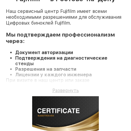
Наш сервисный центр Fujifilm имеет всеми
необходимыми разрешениями для обслуживания
Цифровых биноклей Fujifilm.
Мы подтверждаем профессионализм
через:
Документ авторизации
Подтверждения на диагностические
стенды
Разрешения на запчасти
Лицензии у каждого инженера
При визите в наш центр или заказе
восстановления Цифровой бинокль вы получаете
Развернуть
компетентное обслуживание и долгосрочную
гарантию на ремонт и детали.