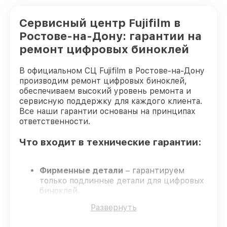
цифрового бинокля Fujifilm
Сервисный центр Fujifilm в
Замена ключей управления цифрового
от 600₽
бинокля Fujifilm
Ростове-на-Дону: гарантии на
ремонт цифровых биноклей
Замена микросхемы логики цифрового
от 1300₽
бинокля Fujifilm
В официальном СЦ Fujifilm в Ростове-на-Дону
Юстировка бинокля цифрового бинокля
производим ремонт цифровых биноклей,
от 2000₽
Fujifilm
обеспечиваем высокий уровень ремонта и
сервисную поддержку для каждого клиента.
Все наши гарантии основаны на принципах
ответственности.
Что входит в технические гарантии:
Фирменные детали
– гарантируем
только подлинные детали для цифровых
биноклей.
Квалифицированные специалисты
–
Развернуть
мастера проходят строгий отбор и
регулярное обучение.