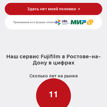
Исправление инверсии изображения
Здесь нет моей поломки
от 3000₽
цифрового бинокля Fujifilm
Ремонт встроенного дальнометра
от 1000₽
Принимаем все формы оплаты
цифрового бинокля Fujifilm
Устранение вертикально-
горизонтальных полос в видоискателе
от 6000₽
цифрового бинокля Fujifilm
Чистка бинокля цифрового бинокля
от 1000₽
Fujifilm
Наш сервис Fujifilm в Ростове-на-
Дону в цифрах
Замена объективов с улучшением
характеристик цифрового бинокля
от 1500₽
Fujifilm
Сколько лет на рынке
Замена шим контроллера цифрового
от 1200₽
бинокля Fujifilm
1
1
Замена микросхемы усилителя
от 1400₽
цифрового бинокля Fujifilm
Ремонт цепи питания цифрового
от 1500₽