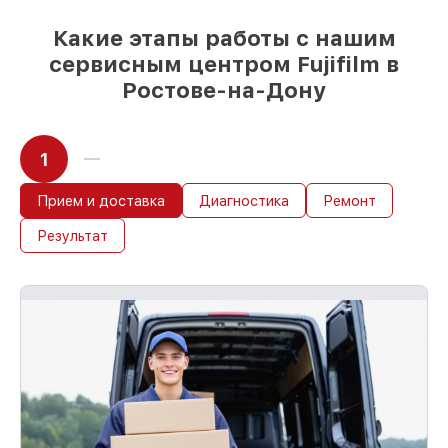
возможности
85%
работ за 1–2 часа, если мастер
Какие этапы работы с нашим
приступает к работе сразу
сервисным центром Fujifilm в
Ростове-на-Дону
1
Прием и доставка
Диагностика
Ремонт
Результат