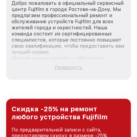
Добро пожаловать в официальный сервисный
центр Fujifilm в городе Ростове-на-Дону. Мы
предлагаем профессиональный ремонт и
обслуживание устройств Fujifilm для всех
жителей города и окрестностей. Наша
команда состоит из сертифицированных
специалистов, которые постоянно повышают
свою квалификацию, чтобы предоставить вам
лучший сервис.
Миссия нашего центра — обеспечить
качественный и доступный ремонт для
Развернуть
каждого пользователя продукции Fujifilm, вне
зависимости от сложности поломки. Мы
стремимся к тому, чтобы каждый клиент был
удовлетворен скоростью и качеством
предоставляемых услуг. Наша цель — стать
лучшим сервисным центром Fujifilm в городе
Ростове-на-Дону, постоянно повышая уровень
Скидка -25% на ремонт
доверия и лояльности наших клиентов.
любого устройства Fujifilm
По предварительной записи с сайта,
предоставляем скидку в размере -25%