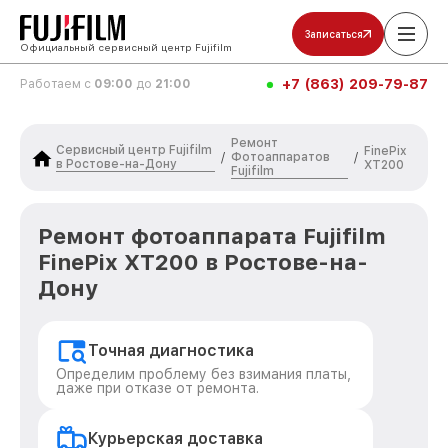
Записаться
Официальный сервисный центр Fujifilm
+7 (863) 209-79-87
Работаем с
09:00
до
21:00
Ремонт
Сервисный центр Fujifilm
FinePix
Фотоаппаратов
/
/
в Ростове-на-Дону
XT200
Fujifilm
Ремонт фотоаппарата Fujifilm
FinePix XT200 в Ростове-на-
Дону
Точная диагностика
Определим проблему без взимания платы,
даже при отказе от ремонта.
Курьерская доставка