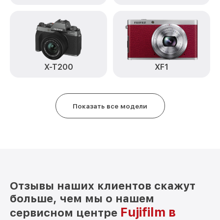
Устранение битых пикселей на
CCD/CMOS матрице FinePix XT200
от 3900₽
Fujifilm
Чистка CCD/CMOS матрицы FinePix
от 3500₽
XT200 Fujifilm
Замена байонета FinePix XT200 Fujifilm
от 3400₽
X-T200
XF1
Замена кнопки включения FinePix XT200
от 2100₽
Fujifilm
Показать все модели
Замена микрофона FinePix XT200
от 2700₽
Fujifilm
Замена аккумулятора FinePix XT200
от 500₽
Fujifilm
Программный ремонт FinePix XT200
от 2900₽
Fujifilm
Отзывы наших клиентов скажут
больше, чем мы о нашем
Fujifilm в
сервисном центре