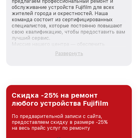
предлагаем профессиональный ремонт и
обслуживание устройств Fujifilm для всех
жителей города и окрестностей. Наша
команда состоит из сертифицированных
специалистов, которые постоянно повышают
свою квалификацию, чтобы предоставить вам
лучший сервис.
Миссия нашего центра — обеспечить
качественный и доступный ремонт для
Развернуть
каждого пользователя продукции Fujifilm, вне
зависимости от сложности поломки. Мы
стремимся к тому, чтобы каждый клиент был
удовлетворен скоростью и качеством
предоставляемых услуг. Наша цель — стать
лучшим сервисным центром Fujifilm в городе
Ростове-на-Дону, постоянно повышая уровень
Скидка -25% на ремонт
доверия и лояльности наших клиентов.
любого устройства Fujifilm
По предварительной записи с сайта,
предоставляем скидку в размере -25%
на весь прайс услуг по ремонту