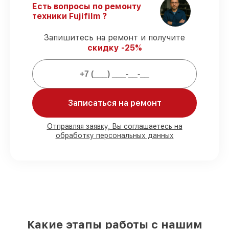
Есть вопросы по ремонту
выполняется строго в оговоренные
техники Fujifilm ?
сроки.
Гарантийное обслуживание
–
Запишитесь на ремонт и получите
обслуживаем фотоаппаратов всегда со
скидку -25%
строгим соблюдением гарантийных
обязательств.
Мы гарантируем:
Записаться на ремонт
80%
работ с возможностью наблюдения
90%
комплектующих для фотоаппаратов
Отправляя заявку, Вы соглашаетесь на
обработку персональных данных
имеются в наличии или быстро
поставляются
Оригинальные запчасти и
качественные реплики на ваш выбор
–
под любые финансовые возможности
85%
работ в течение пары часов, если
мастер приступает к работе сразу
Какие этапы работы с нашим