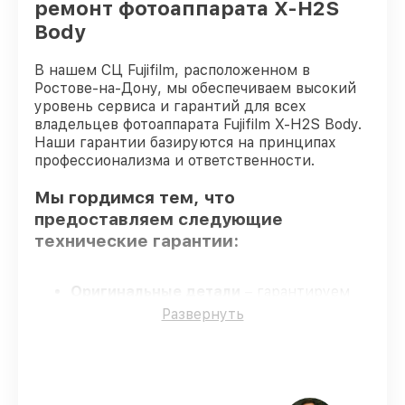
ремонт фотоаппарата X-H2S
Body
В нашем СЦ Fujifilm, расположенном в
Ростове-на-Дону, мы обеспечиваем высокий
уровень сервиса и гарантий для всех
владельцев фотоаппарата Fujifilm X-H2S Body.
Наши гарантии базируются на принципах
профессионализма и ответственности.
Мы гордимся тем, что
предоставляем следующие
технические гарантии:
Оригинальные детали
– гарантируем
использование фирменных запчастей для
Развернуть
починки.
Опытные мастера
– мастера проходят
строгий отбор и регулярное обучение.
Соблюдение сроков обслуживания
–
сервис фотоаппарата X-H2S Body