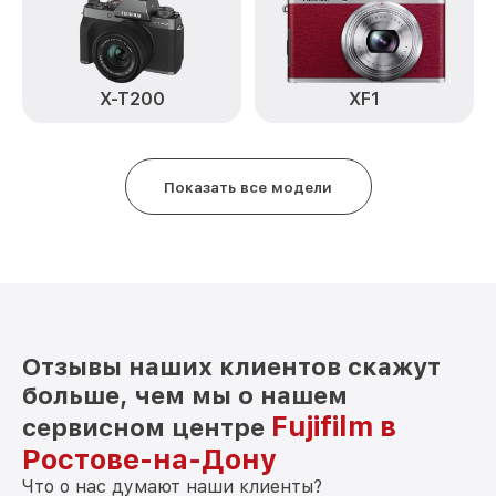
от 3500₽
Fujifilm
Замена байонета X-H2S Body Fujifilm
от 3400₽
X-T200
XF1
Замена кнопки включения X-H2S Body
от 2100₽
Fujifilm
Замена микрофона X-H2S Body Fujifilm
от 2700₽
Показать все модели
Замена аккумулятора X-H2S Body
от 500₽
Fujifilm
Программный ремонт X-H2S Body
от 2900₽
Fujifilm
Отзывы наших клиентов скажут
больше, чем мы о нашем
Fujifilm в
сервисном центре
Ростове-на-Дону
Что о нас думают наши клиенты?