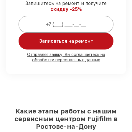
Запишитесь на ремонт и получите
работы по починке проводятся с
скидку -25%
официальной гарантией.
Мы гарантируем:
Записаться на ремонт
80%
работ в вашем присутствии
90%
комплектующих для фотоаппаратов
на складе или доступны для срочного
Отправляя заявку, Вы соглашаетесь на
обработку персональных данных
заказа
Подбор оригинальных комплектующих
и надежных реплик с возможностью
выбрать
– для любого бюджета
85%
работ быстро и без задержек, при
немедленном начале работ
Какие этапы работы с нашим
сервисным центром Fujifilm в
Ростове-на-Дону