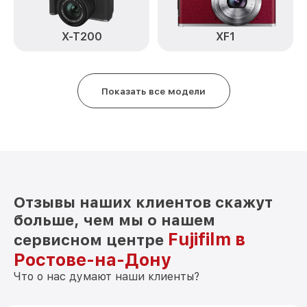
Замена микрофона X-T30 Fujifilm
от 2700₽
X-T200
XF1
Замена аккумулятора X-T30 Fujifilm
от 500₽
Программный ремонт X-T30 Fujifilm
от 2900₽
Показать все модели
Отзывы наших клиентов скажут
больше, чем мы о нашем
Fujifilm в
сервисном центре
Ростове-на-Дону
Что о нас думают наши клиенты?