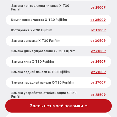
Замена контроллера питания X-T30
от 2500₽
Fujifilm
Комплексная чистка X-T30 Fujifilm
от 3500₽
Юстировка X-T30 Fujifilm
от 1700₽
Замена вспышки X-T30 Fujifilm
от 3050₽
Замена диска управления X-T30 Fujifilm
от 2100₽
Замена линз X-T30 Fujifilm
от 2450₽
Замена задней панели X-T30 Fujifilm
от 2100₽
Замена передней панели X-T30 Fujifilm
от 2700₽
Замена устройства стабилизации X-T30
от 2850₽
Fujifilm
Здесь нет моей поломки
Замена фокусировочного экрана X-T30
от 2700₽
Fujifilm