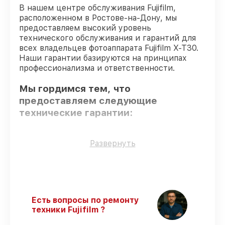
В нашем центре обслуживания Fujifilm,
расположенном в Ростове-на-Дону, мы
предоставляем высокий уровень
технического обслуживания и гарантий для
всех владельцев фотоаппарата Fujifilm X-T30.
Наши гарантии базируются на принципах
профессионализма и ответственности.
Мы гордимся тем, что
предоставляем следующие
технические гарантии:
Оригинальные детали
– для всех видов
Развернуть
восстановления применяются
исключительно оригинальные детали.
Опытные мастера
– мастера проходят
строгий отбор и регулярное обучение.
Точное соблюдение сроков
– сервис
Есть вопросы по ремонту
фотоаппарата X-T30 выполняется строго
техники Fujifilm ?
в оговоренные сроки.
Гарантийное обслуживание
– все