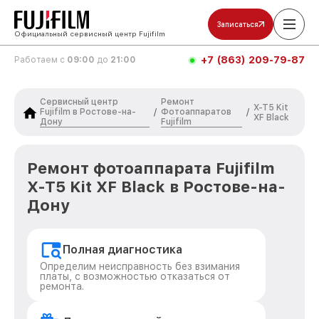
Записаться
Официальный сервисный центр Fujifilm
+7 (863) 209-79-87
Работаем с
09:00
до
21:00
Сервисный центр
Ремонт
X-T5 Kit
Fujifilm в Ростове-на-
Фотоаппаратов
/
/
XF Black
Дону
Fujifilm
Ремонт фотоаппарата Fujifilm
X-T5 Kit XF Black в Ростове-на-
Дону
Полная диагностика
Определим неисправность без взимания
платы, с возможностью отказаться от
ремонта.