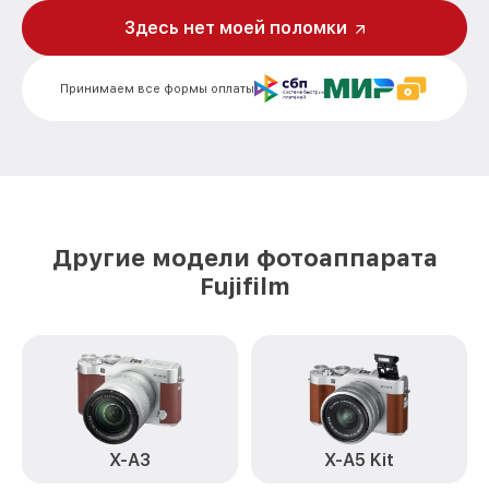
Black Fujifilm
Здесь нет моей поломки
Замена устройства стабилизации X-T5
от 2850₽
Kit XF Black Fujifilm
Принимаем все формы оплаты
Замена фокусировочного экрана X-T5
от 2700₽
Kit XF Black Fujifilm
Замена дисплея (экрана) X-T5 Kit XF
от 2200₽
Black Fujifilm
Замена корпуса X-T5 Kit XF Black Fujifilm
от 2200₽
Другие модели фотоаппарата
Замена CCD/CMOS матрицы X-T5 Kit XF
от 4300₽
Fujifilm
Black Fujifilm
Замена затвора X-T5 Kit XF Black Fujifilm
от 2300₽
Замена материнской платы X-T5 Kit XF
от 3300₽
Black Fujifilm
Замена платы отсека карты памяти X-T5
от 3800₽
Kit XF Black Fujifilm
X-A3
X-A5 Kit