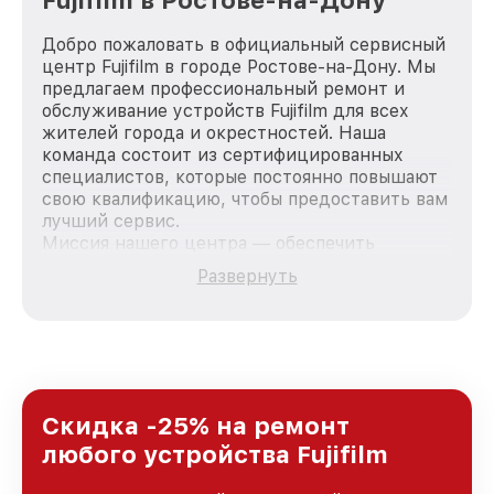
Fujifilm в Ростове-на-Дону
Добро пожаловать в официальный сервисный
центр Fujifilm в городе Ростове-на-Дону. Мы
предлагаем профессиональный ремонт и
обслуживание устройств Fujifilm для всех
жителей города и окрестностей. Наша
команда состоит из сертифицированных
специалистов, которые постоянно повышают
свою квалификацию, чтобы предоставить вам
лучший сервис.
Миссия нашего центра — обеспечить
качественный и доступный ремонт для
Развернуть
каждого пользователя продукции Fujifilm, вне
зависимости от сложности поломки. Мы
стремимся к тому, чтобы каждый клиент был
удовлетворен скоростью и качеством
предоставляемых услуг. Наша цель — стать
лучшим сервисным центром Fujifilm в городе
Ростове-на-Дону, постоянно повышая уровень
Скидка -25% на ремонт
доверия и лояльности наших клиентов.
любого устройства Fujifilm