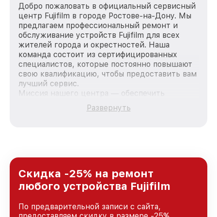
Добро пожаловать в официальный сервисный
центр Fujifilm в городе Ростове-на-Дону. Мы
предлагаем профессиональный ремонт и
обслуживание устройств Fujifilm для всех
жителей города и окрестностей. Наша
команда состоит из сертифицированных
специалистов, которые постоянно повышают
свою квалификацию, чтобы предоставить вам
лучший сервис.
Миссия нашего центра — обеспечить
качественный и доступный ремонт для
Развернуть
каждого пользователя продукции Fujifilm, вне
зависимости от сложности поломки. Мы
стремимся к тому, чтобы каждый клиент был
удовлетворен скоростью и качеством
предоставляемых услуг. Наша цель — стать
лучшим сервисным центром Fujifilm в городе
Ростове-на-Дону, постоянно повышая уровень
Скидка -25% на ремонт
доверия и лояльности наших клиентов.
любого устройства Fujifilm
По предварительной записи с сайта,
предоставляем скидку в размере -25%