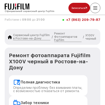
Записаться
Официальный сервисный центр Fujifilm
+7 (863) 209-79-87
Работаем с
09:00
до
21:00
Ремонт
Сервисный центр Fujifilm
X100V
Фотоаппаратов
/
/
в Ростове-на-Дону
черный
Fujifilm
Ремонт фотоаппарата Fujifilm
X100V черный в Ростове-на-
Дону
Полная диагностика
Определим проблему без взимания платы,
с возможностью отказаться от ремонта.
Забор техники