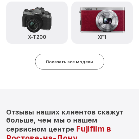
CCD/CMOS матрице X100V черный
от 3900₽
Fujifilm
Чистка CCD/CMOS матрицы X100V
от 3500₽
черный Fujifilm
Замена байонета X100V черный Fujifilm
от 3400₽
X-T200
XF1
Замена кнопки включения X100V черный
от 2100₽
Fujifilm
Показать все модели
Замена микрофона X100V черный
от 2700₽
Fujifilm
Замена аккумулятора X100V черный
от 500₽
Fujifilm
Программный ремонт X100V черный
от 2900₽
Fujifilm
Отзывы наших клиентов скажут
больше, чем мы о нашем
Fujifilm в
сервисном центре
Ростове-на-Дону