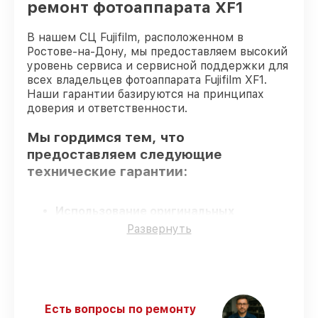
ремонт фотоаппарата XF1
В нашем СЦ Fujifilm, расположенном в
Ростове-на-Дону, мы предоставляем высокий
уровень сервиса и сервисной поддержки для
всех владельцев фотоаппарата Fujifilm XF1.
Наши гарантии базируются на принципах
доверия и ответственности.
Мы гордимся тем, что
предоставляем следующие
технические гарантии:
Использование оригинальных
запчастей
– только подлинные
Развернуть
комплектующие.
Опытные мастера
– все работники
проходят обязательное обучение и
ежегодную аттестацию, что
подтверждает их уровень мастерства.
Есть вопросы по ремонту
Соблюдение сроков обслуживания
–