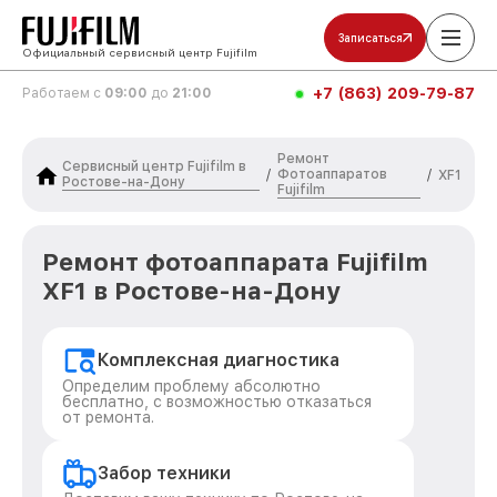
Записаться
Официальный сервисный центр Fujifilm
+7 (863) 209-79-87
Работаем с
09:00
до
21:00
Ремонт
Сервисный центр Fujifilm в
Фотоаппаратов
/
/
XF1
Ростове-на-Дону
Fujifilm
Ремонт фотоаппарата Fujifilm
XF1 в Ростове-на-Дону
Комплексная диагностика
Определим проблему абсолютно
бесплатно, с возможностью отказаться
от ремонта.
Забор техники