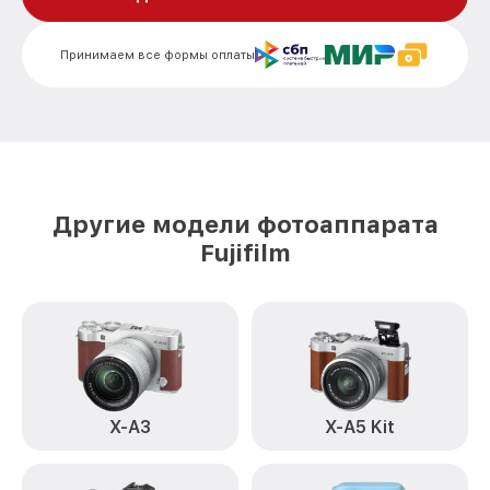
Замена дисплея (экрана) XF1 Fujifilm
от 2200₽
Принимаем все формы оплаты
Замена корпуса XF1 Fujifilm
от 2200₽
Замена CCD/CMOS матрицы XF1 Fujifilm
от 4300₽
Замена затвора XF1 Fujifilm
от 2300₽
Замена материнской платы XF1 Fujifilm
от 3300₽
Другие модели фотоаппарата
Замена платы отсека карты памяти XF1
Fujifilm
от 3800₽
Fujifilm
Устранение битых пикселей на
от 3900₽
CCD/CMOS матрице XF1 Fujifilm
Чистка CCD/CMOS матрицы XF1 Fujifilm
от 3500₽
Замена байонета XF1 Fujifilm
от 3400₽
X-A3
X-A5 Kit
Замена кнопки включения XF1 Fujifilm
от 2100₽