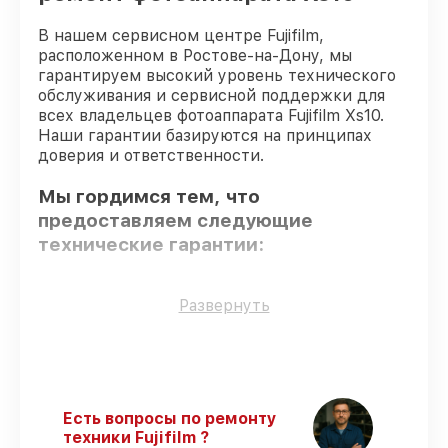
В нашем сервисном центре Fujifilm,
расположенном в Ростове-на-Дону, мы
гарантируем высокий уровень технического
обслуживания и сервисной поддержки для
всех владельцев фотоаппарата Fujifilm Xs10.
Наши гарантии базируются на принципах
доверия и ответственности.
Мы гордимся тем, что
предоставляем следующие
технические гарантии:
Только фирменные комплектующие
–
Развернуть
для всех видов восстановления
применяются исключительно
оригинальные детали.
Сертифицированные инженеры
– все
работники проходят обязательное
Есть вопросы по ремонту
обучение и ежегодную аттестацию, что
техники Fujifilm ?
подтверждает их уровень мастерства.