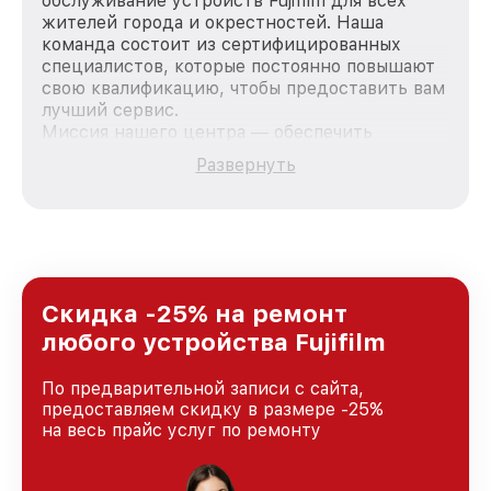
обслуживание устройств Fujifilm для всех
жителей города и окрестностей. Наша
команда состоит из сертифицированных
специалистов, которые постоянно повышают
свою квалификацию, чтобы предоставить вам
лучший сервис.
Миссия нашего центра — обеспечить
качественный и доступный ремонт для
Развернуть
каждого пользователя продукции Fujifilm, вне
зависимости от сложности поломки. Мы
стремимся к тому, чтобы каждый клиент был
удовлетворен скоростью и качеством
предоставляемых услуг. Наша цель — стать
лучшим сервисным центром Fujifilm в городе
Ростове-на-Дону, постоянно повышая уровень
Скидка -25% на ремонт
доверия и лояльности наших клиентов.
любого устройства Fujifilm
По предварительной записи с сайта,
предоставляем скидку в размере -25%
на весь прайс услуг по ремонту