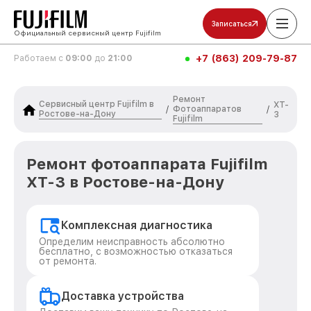
Записаться
Официальный сервисный центр Fujifilm
+7 (863) 209-79-87
Работаем с
09:00
до
21:00
Ремонт
Сервисный центр Fujifilm в
XT-
Фотоаппаратов
/
/
Ростове-на-Дону
3
Fujifilm
Ремонт фотоаппарата Fujifilm
XT-3 в Ростове-на-Дону
Комплексная диагностика
Определим неисправность абсолютно
бесплатно, с возможностью отказаться
от ремонта.
Доставка устройства