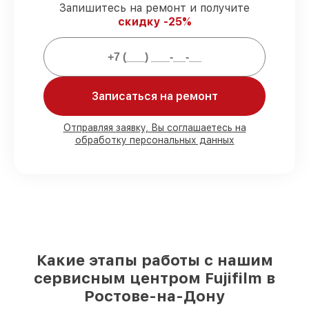
Запишитесь на ремонт и получите
обслуживаем фотоаппаратов всегда со
скидку -25%
строгим соблюдением гарантийных
обязательств.
Мы гарантируем:
Записаться на ремонт
80%
работ с возможностью наблюдения
90%
комплектующих для фотоаппаратов
Отправляя заявку, Вы соглашаетесь на
обработку персональных данных
имеются в наличии или доступны для
срочного заказа
Подбор оригинальных комплектующих
и надежных реплик с возможностью
выбрать
– с учётом всех запросов
85%
работ в течение пары часов, при
условии, что обслуживание начинается
сразу
Какие этапы работы с нашим
сервисным центром Fujifilm в
Ростове-на-Дону