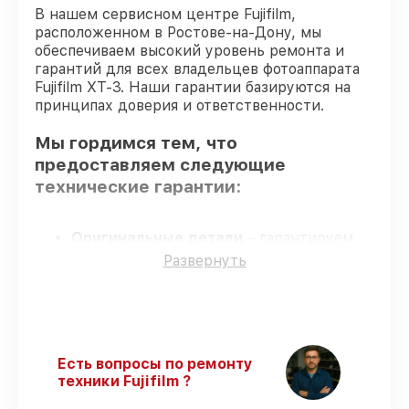
В нашем сервисном центре Fujifilm,
расположенном в Ростове-на-Дону, мы
обеспечиваем высокий уровень ремонта и
гарантий для всех владельцев фотоаппарата
Fujifilm XT-3. Наши гарантии базируются на
принципах доверия и ответственности.
Мы гордимся тем, что
предоставляем следующие
технические гарантии:
Оригинальные детали
– гарантируем
использование фирменных запчастей для
Развернуть
починки.
Сертифицированные инженеры
–
мастера проходят строгий отбор и
регулярное обучение.
Выполнение работ вовремя
–
Есть вопросы по ремонту
гарантируем завершение работ без
техники Fujifilm ?
задержек.
Подтвержденная гарантия
–